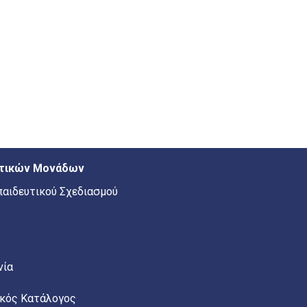
ευτικών Μονάδων
παιδευτικού Σχεδιασμού
νία
κός Κατάλογος